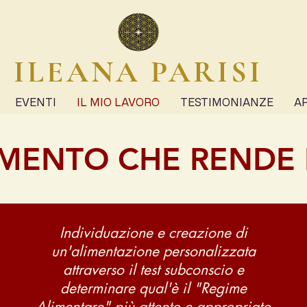
ILEANA PARISI
EVENTI
IL MIO LAVORO
TESTIMONIANZE
A
MENTO CHE RENDE L
Individuazione e creazione di
un'alimentazione personalizzata
attraverso il test subconscio e
determinare qual'è il "Regime
Alimentare"
più attento e appropriato