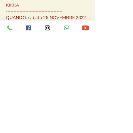
KIKKA

--------------------------------------

QUANDO: sabato 26 NOVEMBRE 2022 
DALLE ORE 21.00 ALLE ORE 22.30. 
Evento in presenza.
Condividi questo
evento
ILEANA PARISI