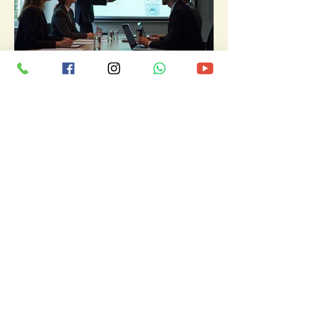
03.
Pacchetto Guida Esperta
Ricevi il supporto e la competenza
dei nostri specialisti per navigare le
sfide e cogliere le opportunità.
Questo pacchetto è progettato per
offrirti una chiara direzione e
consigli strategici basati su una
vasta esperienza.
Mostra di più
ILEANA PARISI