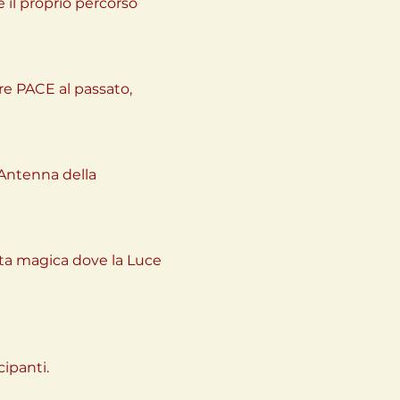
 il proprio percorso 
are PACE al passato, 
'Antenna della 
ata magica dove la Luce 
cipanti.