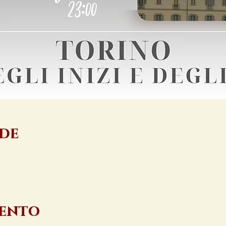
ede
vento