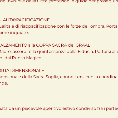
e Invisibile della Città, protezioni e guida per proseguire
DUALITA'/PACIFICAZIONE
ualità e di riappacificazione con le forze dell’ombra. Port
nime inquiete.
INNALZAMENTO alla COPPA SACRA del GRAAL
dre, assorbire la quintessenza della Fiducia. Portarsi all
ni dal Punto Magico
 PORTA DIMENSIONALE
mensionale della Sacra Soglia, connettersi con la coordin
ende.
pata da un piacevole aperitivo estivo condiviso fra i parte