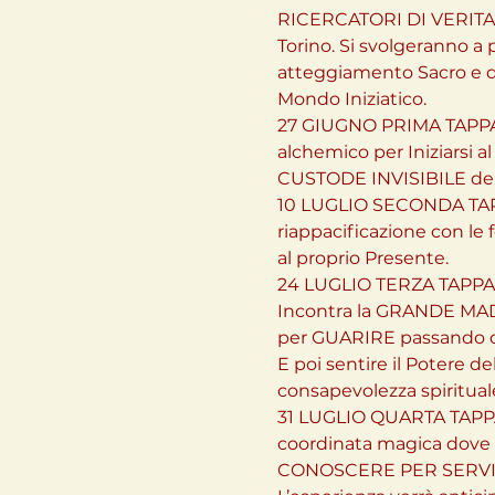
RICERCATORI DI VERITA’, 4
Torino. Si svolgeranno a p
atteggiamento Sacro e di
Mondo Iniziatico.
27 GIUGNO PRIMA TAPPA Cre
alchemico per Iniziarsi a
CUSTODE INVISIBILE dell
10 LUGLIO SECONDA TAPPA 
riappacificazione con le
al proprio Presente.
24 LUGLIO TERZA TAPPA 
Incontra la GRANDE MAD
per GUARIRE passando da
E poi sentire il Potere
consapevolezza spiritual
31 LUGLIO QUARTA TAPPA 
coordinata magica dove la 
CONOSCERE PER SERV