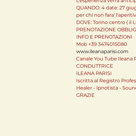
L’esperienza verrà antici
QUANDO: 4 date: 27 giugno
per chi non fara' l'aperiti
DOVE: Torino centro ( il L
PRENOTAZIONE OBBLIGA
INFO E PRENOTAZIONI
Mob +39 3474015080
www.ileanaparisi.com
Canale You Tube Ileana P
CONDUTTRICE
ILEANA PARISI
Iscritta al Registro Prof
Healer - Ipnotista - Sou
GRAZIE