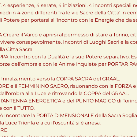
 esperienze, 4 serate, 4 iniziazioni, 4 incontri speciali n
iedi in 4 zone differenti fra le vie Sacre della Citta' in ce
 Potere per portarsi all'Incontro con le Energie che da s
are il Varco e aprirsi al permesso di stare a Torino, citt
l vivere consapevolmente. Incontri di Luoghi Sacri e la co
a Citta Sacra.
Incontro con la Dualità e la suo Potere separativo. Es
 forze dell’ombra e con le Anime inquiete per PORTAR PAC
Innalzamento verso la COPPA SACRA del GRAAL. 
RE e il FEMMININO SACRO, risuonando con la FORZA e
ll'ombra alla Luce e ritrovando la COPPA del GRAAL.

 dell'ANTENNA ENERGETICA e del PUNTO MAGICO di Torino 
e con il TUTTO.
Incontrare la PORTA DIMENSIONALE della Sacra Soglia,
Luce Trionfa e a cui l’oscurità si è arresa.
IRE