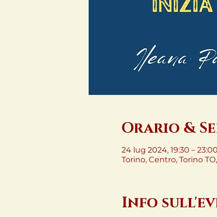
Orario & S
24 lug 2024, 19:30 – 23:0
Torino, Centro, Torino TO, 
Info sull'e