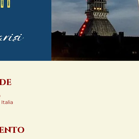
ede
0
Italia
vento