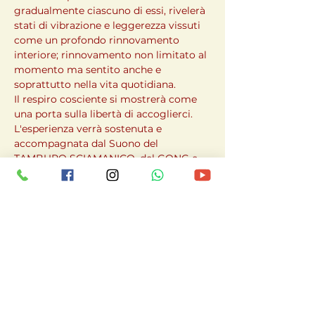
gradualmente ciascuno di essi, rivelerà 
stati di vibrazione e leggerezza vissuti 
come un profondo rinnovamento 
interiore; rinnovamento non limitato al 
momento ma sentito anche e 
soprattutto nella vita quotidiana.

Il respiro cosciente si mostrerà come 
una porta sulla libertà di accoglierci.
L'esperienza verrà sostenuta e 
accompagnata dal Suono del 
TAMBURO SCIAMANICO, del GONG e 
di altri Strumenti Ancestrali e dalle 
GEOMETRIE SACRE di CREARTI BY 
KIKKA

________________________________

QUANDO: sabato 1 APRILE 2023 DALLE 
ORE 21

IL LOCALE NON HA BARRIERE 
ARCHITETTONICHE 
DOVE: Corso Vigevano - Torino (To)

PER INFO E PRENOTAZIONI:
