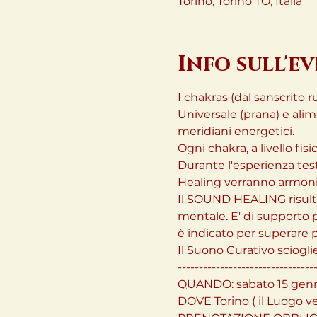
Torino, Torino TO, Italia
Info sull'e
I chakras (dal sanscrito r
Universale (prana) e alim
meridiani energetici.

Ogni chakra, a livello fi
Durante l'esperienza test
Healing verranno armoniz
Il SOUND HEALING risulta 
mentale. E' di supporto p
è indicato per superare p
Il Suono Curativo scioglie
---------------------------------
QUANDO: sabato 15 genna
DOVE Torino ( il Luogo ve