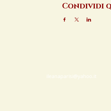
Condividi 
ileanaparisi@yahoo.it