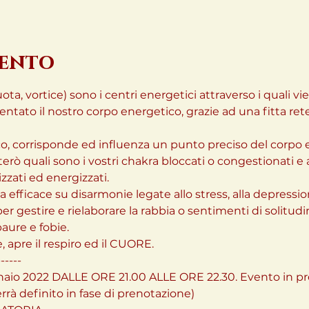
vento
uota, vortice) sono i centri energetici attraverso i quali vi
entato il nostro corpo energetico, grazie ad una fitta rete
sico, corrisponde ed influenza un punto preciso del corpo e
erò quali sono i vostri chakra bloccati o congestionati e 
zati ed energizzati.
efficace su disarmonie legate allo stress, alla depression
er gestire e rielaborare la rabbia o sentimenti di solitudi
aure e fobie.

, apre il respiro ed il CUORE.
-----

io 2022 DALLE ORE 21.00 ALLE ORE 22.30. Evento in pre
rrà definito in fase di prenotazione)