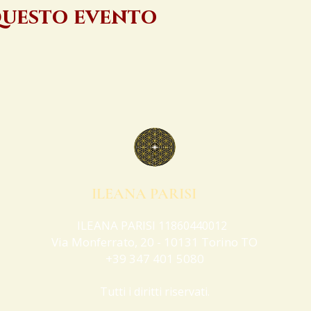
questo evento
ILEANA PARISI
ILEANA PARISI
11860440012
Via Monferrato, 20 - 10131 Torino TO
+39 347 401 5080
Tutti i diritti riservati.