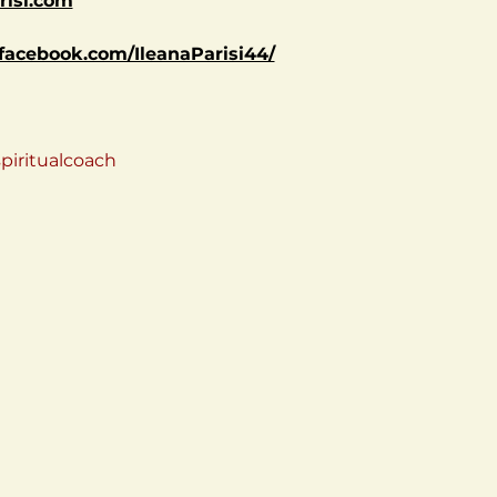
risi.com
facebook.com/IleanaParisi44/
spiritualcoach