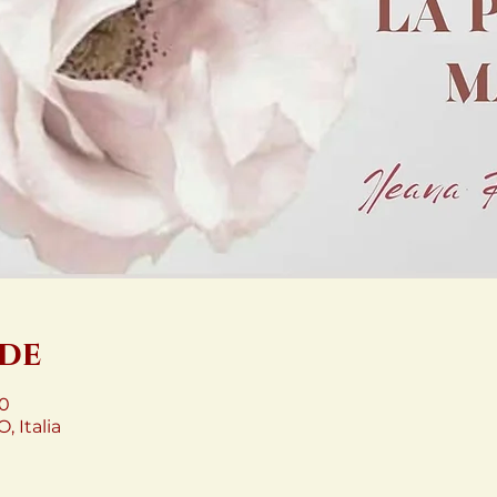
ede
00
, Italia