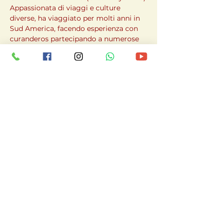
Appassionata di viaggi e culture 
diverse, ha viaggiato per molti anni in 
Sud America, facendo esperienza con 
curanderos partecipando a numerose 
cerimonie sacre con uomini medicina. 
Ha frequentato per 3 anni un terreiro di 
Candomblè a Salvador de Bahia.
Facebook: Crearti by Kikka
Instagram: 
https://www.instagram.com/crearti.b
y.kikka/
Ti aspettiamo per un'esperienza di 
profondo riequilibrio e connessione 
con l'energia universale!
Condividi questo