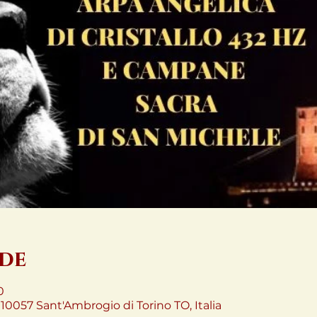
ede
0
10057 Sant'Ambrogio di Torino TO, Italia