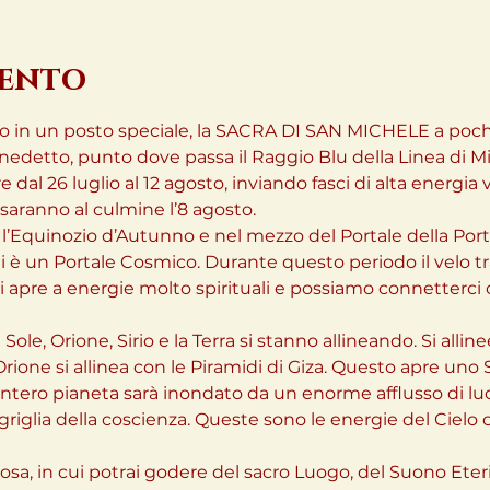
vento
mo in un posto speciale, la SACRA DI SAN MICHELE a pochi 
edetto, punto dove passa il Raggio Blu della Linea di Mi
e dal 26 luglio al 12 agosto, inviando fasci di alta energia 
 saranno al culmine l’8 agosto.
l’Equinozio d’Autunno e nel mezzo del Portale della Port
i è un Portale Cosmico. Durante questo periodo il velo tra 
i apre a energie molto spirituali e possiamo connetterci c
l Sole, Orione, Sirio e la Terra si stanno allineando. Si a
 Orione si allinea con le Piramidi di Giza. Questo apre uno
 l’intero pianeta sarà inondato da un enorme afflusso di luce
 griglia della coscienza. Queste sono le energie del Cielo 
sa, in cui potrai godere del sacro Luogo, del Suono Eteric