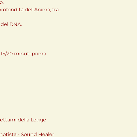
.

fondità dell'Anima, fra 
i del DNA.
15/20 minuti prima 
 dettami della Legge 
notista - Sound Healer
