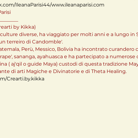
.com/IleanaParisi44/
www.ileanaparisi.com
risi

_______

rti by Kikka)

culture diverse, ha viaggiato per molti anni e a lungo in
un terreiro di Candomble'.

atemala, Perù, Messico, Bolivia ha incontrato curandero c
 rape', sananga, ayahuasca e ha partecipato a numerose 
 ( aj'qil o guide Maya) custodi di questa tradizione Maya
m/Crearti.by.kikka