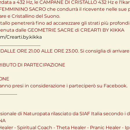
ata a 432 Hz, le CAMPANE DI CRISTALLO 432 Hz e l'Ikaro
FEMMININO SACRO che condurrà il ricevente nelle sue pro
are e Cristallino del Suono.

stallo penetrerà fino ad accarezzare gli strati più profond
m/Crearti.by.kikka
_________________

LLE ORE 21.00 ALLE ORE 23.00. Si consiglia di arrivare 
IBUTO DI PARTECIPAZIONE

ONE

no presi in considerazione i parteciperò su Facebook.

_______

essionale di Naturopata rilasciato da SIAF Italia secondo i
NA

ler - Spiritual Coach - Theta Healer - Pranic Healer - Ip