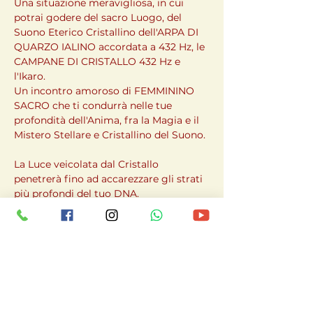
Una situazione meravigliosa, in cui 
potrai godere del sacro Luogo, del 
Suono Eterico Cristallino dell'ARPA DI 
QUARZO IALINO accordata a 432 Hz, le 
CAMPANE DI CRISTALLO 432 Hz e 
l'Ikaro.
Un incontro amoroso di FEMMININO 
SACRO che ti condurrà nelle tue 
profondità dell'Anima, fra la Magia e il 
Mistero Stellare e Cristallino del Suono.
La Luce veicolata dal Cristallo 
penetrerà fino ad accarezzare gli strati 
più profondi del tuo DNA.
Prenotazioni:  
Contattare per prenotarsi al 347 
4015080  
Contributo di partecipazione richiesto.
CONDUTTRICE: ILEANA PARISI
Shamanic Healer, Spiritual Coach, 
Theta Healer, Pranic Healer, Ipnotista, 
Sound Healer, Naturopata, Iscritta al 