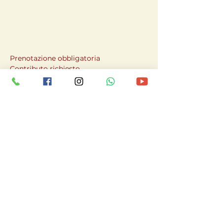
Prenotazione obbligatoria
Contributo richiesto
Per informazioni e prenotazioni:
Mob: +39 3474015080
CONDUTTRICE:
ILEANA PARISI
Naturopata professionista, Shamanic 
Healer, Spiritual Coach, Pranic Healer, 
Induttrice Ipnotica, Sound Healer, 
Theta Healer, Costellatrice Familiare e 
Aziendale e altre tecniche olistiche
Canale You Tube Ileana Parisi
Sito web: 
www.ileanaparisi.com
Facebook: 