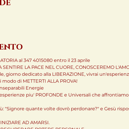
ede
vento
IA al 347 4015080 entro il 23 aprile 
 SENTIRE LA PACE NEL CUORE, CONOSCEREMO L'AMO
ile, giorno dedicato alla LIBERAZIONE, vivrai un'esperie
rai modo di METTERTI ALLA PROVA!
separabili Energie

sperienze piu' PROFONDE e Universali che affrontiamo n
ù: "Signore quante volte dovrò perdonare?" e Gesù rispose
NIZIARE AD AMARSI.
