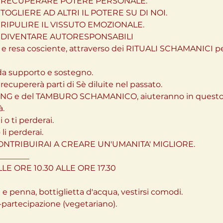
 RECUPERARE POTERE PERSONALE.

OGLIERE AD ALTRI IL POTERE SU DI NOI.

IPULIRE IL VISSUTO EMOZIONALE.

 DIVENTARE AUTORESPONSABILI
a e resa cosciente, attraverso dei RITUALI SCHAMANICI p
a supporto e sostegno.

cupererà parti di Sè diluite nel passato.

 GONG e del TAMBURO SCHAMANICO, aiuteranno in quest
à.
 o ti perderai.

li perderai.
NTRIBUIRAI A CREARE UN'UMANITA' MIGLIORE.

_______

E ORE 10.30 ALLE ORE 17.30
 e penna, bottiglietta d'acqua, vestirsi comodi.

-partecipazione (vegetariano).