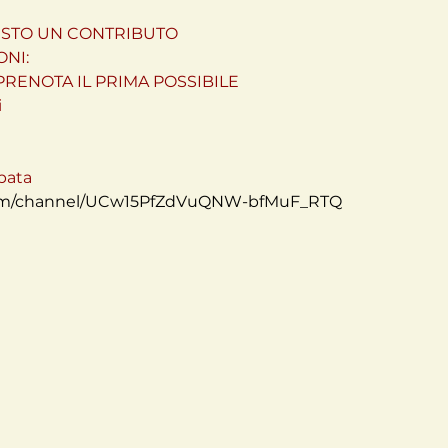
IESTO UN CONTRIBUTO
NI:



com/channel/UCw15PfZdVuQNW-bfMuF_RTQ