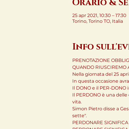
Orario & S
25 apr 2021, 10:30 – 17:30
Torino, Torino TO, Italia
Info sull'e
PRENOTAZIONE OBBLIGATOR
QUANDO RIUSCIREMO A
Nella giornata del 25 apr
In questa occasione av
Il DONO e il PER-DONO in
Il PERDONO è una delle e
vita.

Simon Pietro disse a Ges
sette".
PERDONARE SIGNIFICA I