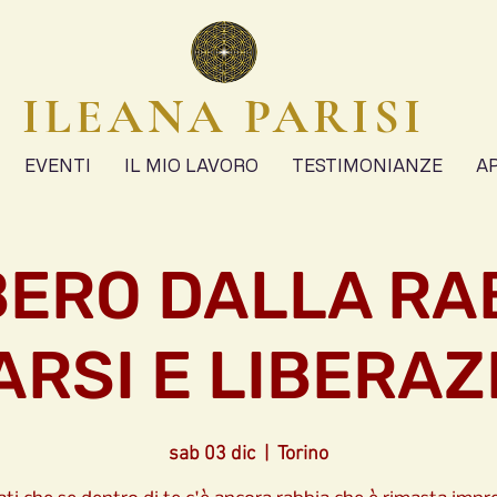
ILEANA PARISI
EVENTI
IL MIO LAVORO
TESTIMONIANZE
A
BERO DALLA RA
ARSI E LIBERAZ
sab 03 dic
  |  
Torino