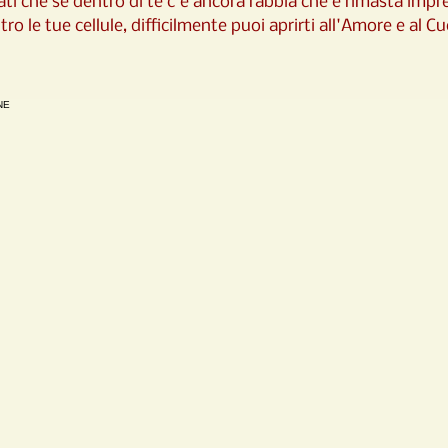
ti che se dentro di te c'è ancora rabbia che è rimasta impr
tro le tue cellule, difficilmente puoi aprirti all'Amore e al Cu