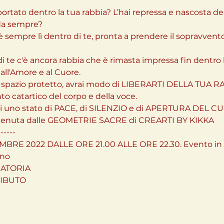
ortato dentro la tua rabbia? L’hai repressa e nascosta den
da sempre?

 è sempre lì dentro di te, pronta a prendere il sopravve
i te c'è ancora rabbia che è rimasta impressa fin dentro le
 all'Amore e al Cuore.
no spazio protetto, avrai modo di LIBERARTI DELLA TUA R
to catartico del corpo e della voce.

i uno stato di PACE, di SILENZIO e di APERTURA DEL C
tenuta dalle GEOMETRIE SACRE di CREARTI BY KIKKA

-----

BRE 2022 DALLE ORE 21.00 ALLE ORE 22.30. Evento in p
ano
TORIA 

RIBUTO