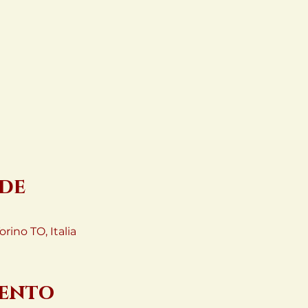
ede
rino TO, Italia
vento