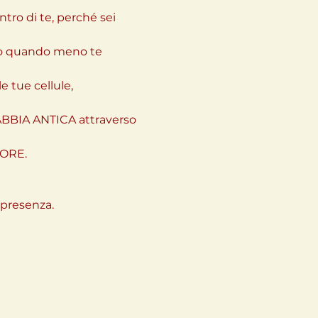
tro di te, perché sei 
nto quando meno te 
 tue cellule, 
ABBIA ANTICA attraverso 
UORE.
resenza.
