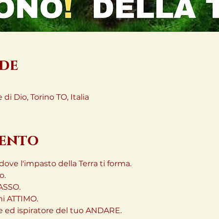
ede
di Dio, Torino TO, Italia
vento
ove l'impasto della Terra ti forma.
.

ASSO.

i ATTIMO.

e ed ispiratore del tuo ANDARE.