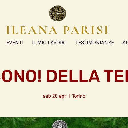
ILEANA PARISI
EVENTI
IL MIO LAVORO
TESTIMONIANZE
A
SONO! DELLA T
sab 20 apr
  |  
Torino