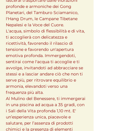
lascerai trasportare dalle vibrazioni 
profonde e armoniche dei Gong 
Planetari, del Tamburo Sciamanico, 
l'Hang Drum, le Campane Tibetane 
Nepalesi e la Voce del Cuore.
L'acqua, simbolo di flessibilità e di vita, 
ti accoglierà con delicatezza e 
ricettività, favorendo il rilascio di 
tensione e favorendo un'apertura 
emotiva profonda. Immergendoti, 
sentirai come l'acqua ti accoglie e ti 
avvolge, invitandoti ad abbracciare se 
stessi e a lasciar andare ciò che non ti 
serve più, per ritrovare equilibrio e 
armonia, elevandoti verso una 
frequenza più alta.
Al Mulino del Benessere, ti immergerai 
in una piscina ad acqua a 35 gradi, con 
i Sali della Vita profonda 1,10 mt. E' 
un’esperienza unica, piacevole e 
salutare, per l’assenza di prodotti 
chimici e la presenza di elementi 