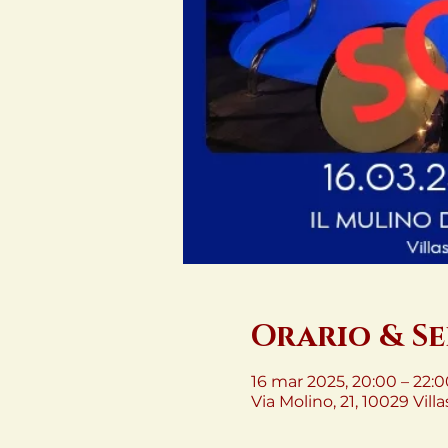
Orario & S
16 mar 2025, 20:00 – 22:0
Via Molino, 21, 10029 Villa