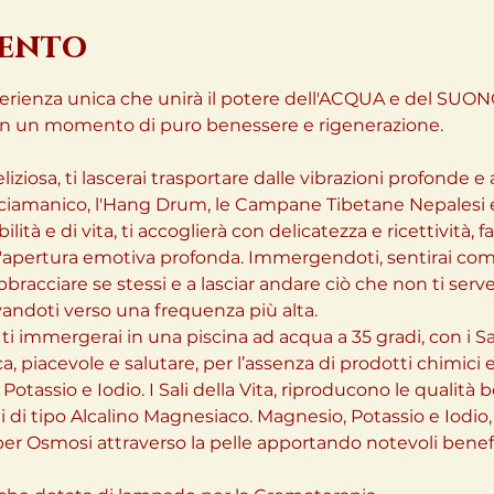
vento
perienza unica che unirà il potere dell'ACQUA e del SUONO
 in un momento di puro benessere e rigenerazione.
ziosa, ti lascerai trasportare dalle vibrazioni profonde 
ciamanico, l'Hang Drum, le Campane Tibetane Nepalesi e
ilità e di vita, ti accoglierà con delicatezza e ricettività, fa
apertura emotiva profonda. Immergendoti, sentirai come l
bracciare se stessi e a lasciar andare ciò che non ti serve 
vandoti verso una frequenza più alta.
i immergerai in una piscina ad acqua a 35 gradi, con i Sal
a, piacevole e salutare, per l’assenza di prodotti chimici 
otassio e Iodio. I Sali della Vita, riproducono le qualità
 di tipo Alcalino Magnesiaco. Magnesio, Potassio e Iodio, d
r Osmosi attraverso la pelle apportando notevoli benefi