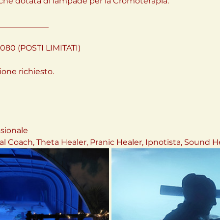
che dotata di lampade per la Cromoterapia.
_____________
080 (POSTI LIMITATI)
one richiesto.
ssionale 
al Coach, Theta Healer, Pranic Healer, Ipnotista, Sound H