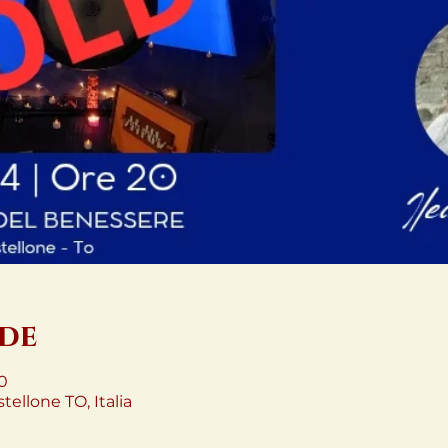
ede
0
stellone TO, Italia