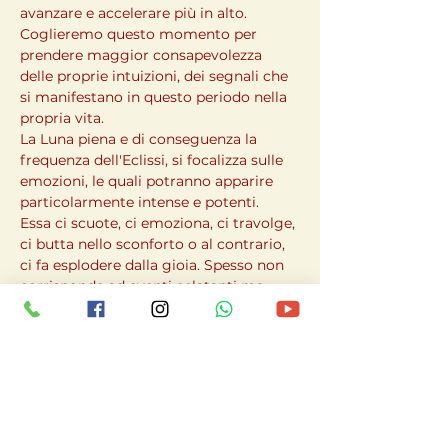
avanzare e accelerare più in alto.

Coglieremo questo momento per 
prendere maggior consapevolezza 
delle proprie intuizioni, dei segnali che 
si manifestano in questo periodo nella 
propria vita.
La Luna piena e di conseguenza la 
frequenza dell'Eclissi, si focalizza sulle 
emozioni, le quali potranno apparire 
particolarmente intense e potenti.

Essa ci scuote, ci emoziona, ci travolge, 
ci butta nello sconforto o al contrario, 
ci fa esplodere dalla gioia. Spesso non 
corrisponde ad eventi eclatanti ma 
piuttosto a intuizioni fulminanti, a 
illuminazioni profonde, a prese di 
coscienza improvvise.
Per questo in queste occasioni è bene 
allinearsi a frequenze potenzianti e alte.

Accompagneremo l'esperienza con il 
GONG, il TAMBURO e il CANTO 