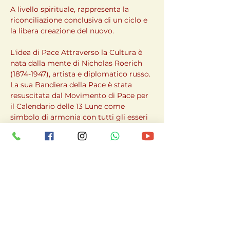
A livello spirituale, rappresenta la 
riconciliazione conclusiva di un ciclo e 
la libera creazione del nuovo.
L'idea di Pace Attraverso la Cultura è 
nata dalla mente di Nicholas Roerich 
(1874-1947), artista e diplomatico russo. 
La sua Bandiera della Pace è stata 
resuscitata dal Movimento di Pace per 
il Calendario delle 13 Lune come 
simbolo di armonia con tutti gli esseri 
nel tempo naturale.
________________________________________
_______
Dettagli dell'evento:
Quando: VENERDI' 24 luglio ore 21:00
Luogo: Sant'Ambrogio di Torino
Prenotazione obbligatoria
Contributo richiesto