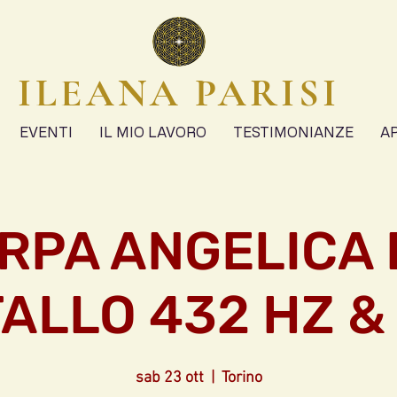
ILEANA PARISI
EVENTI
IL MIO LAVORO
TESTIMONIANZE
A
RPA ANGELICA 
TALLO 432 HZ &
sab 23 ott
  |  
Torino