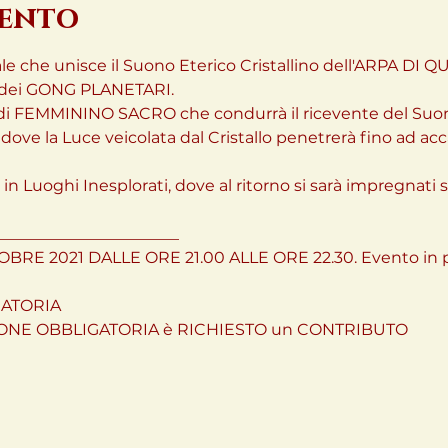
vento
le che unisce il Suono Eterico Cristallino dell'ARPA DI
 dei GONG PLANETARI.

i FEMMININO SACRO che condurrà il ricevente del Suono, i
ove la Luce veicolata dal Cristallo penetrerà fino ad accar
n Luoghi Inesplorati, dove al ritorno si sarà impregnati 
______________________

BRE 2021 DALLE ORE 21.00 ALLE ORE 22.30. Evento in p
TORIA 

ONE OBBLIGATORIA è RICHIESTO un CONTRIBUTO