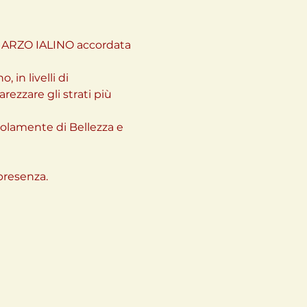
 QUARZO IALINO accordata 
n livelli di 
ezzare gli strati più 
solamente di Bellezza e 
resenza.